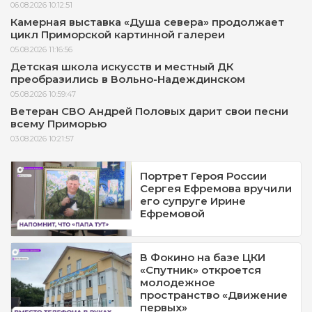
06.08.2026 10:12:51
Камерная выставка «Душа севера» продолжает
цикл Приморской картинной галереи
05.08.2026 11:16:56
Детская школа искусств и местный ДК
преобразились в Вольно-Надеждинском
05.08.2026 10:59:47
Ветеран СВО Андрей Половых дарит свои песни
всему Приморью
03.08.2026 10:21:57
Портрет Героя России
Сергея Ефремова вручили
его супруге Ирине
Ефремовой
В Фокино на базе ЦКИ
«Спутник» откроется
молодежное
пространство «Движение
первых»