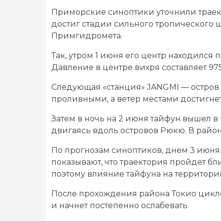
Приморские синоптики уточнили траек
достиг стадии сильного тропического ш
Примгидромета.
Так, утром 1 июня его центр находился 
Давление в центре вихря составляет 975
Следующая «станция» JANGMI — остров
проливными, а ветер местами достигне
Затем в ночь на 2 июня тайфун вышел в
двигаясь вдоль островов Рюкю. В район
По прогнозам синоптиков, днем 3 июня
показывают, что траектория пройдет бл
поэтому влияние тайфуна на территори
После прохождения района Токио цикло
и начнет постепенно ослабевать.