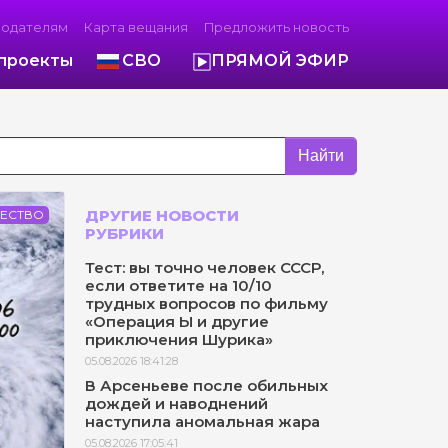
модателям
Карта вещания
Предложить новость
проекты
СВО
ПРЯМОЙ ЭФИР
Найти
ДРУГИЕ НОВОСТИ
ЕСТВО
РУБРИКИ
Тест: вы точно человек СССР,
если ответите на 10/10
трудных вопросов по фильму
«Операция Ы и другие
приключения Шурика»
05.08.2026 18:41:28
В Арсеньеве после обильных
дождей и наводнений
наступила аномальная жара
05.08.2026 17:05:41