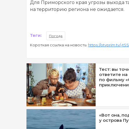
Для Приморского края угрозы выхода т
на территорию региона не ожидается.
Теги:
Погода
Короткая ссылка на новость:
https://otvprim.tv/~tS
Тест: вы точ
ответите на
по фильму «
приключени
«Вот она, по
у острова П