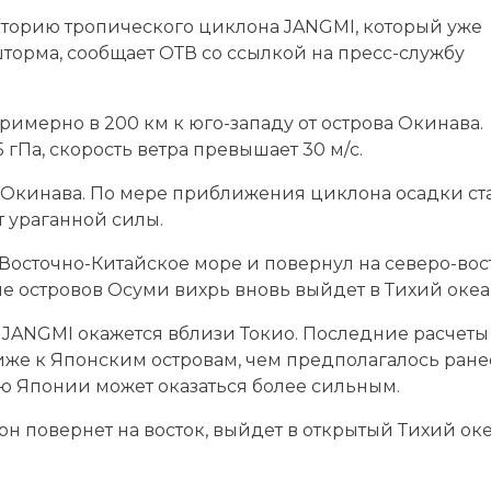
торию тропического циклона JANGMI, который уже
торма, сообщает ОТВ со ссылкой на пресс-службу
примерно в 200 км к юго-западу от острова Окинава.
 гПа, скорость ветра превышает 30 м/с.
 Окинава. По мере приближения циклона осадки ст
т ураганной силы.
 Восточно-Китайское море и повернул на северо-вос
е островов Осуми вихрь вновь выйдет в Тихий океа
 JANGMI окажется вблизи Токио. Последние расчеты
иже к Японским островам, чем предполагалось ране
ю Японии может оказаться более сильным.
н повернет на восток, выйдет в открытый Тихий ок