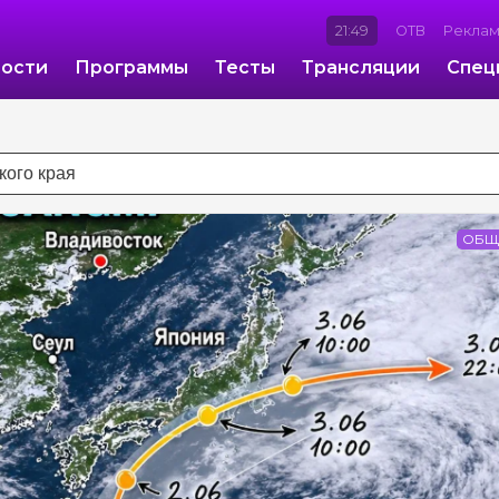
21:49
ОТВ
Рекла
ости
Программы
Тесты
Трансляции
Спец
ОБЩ