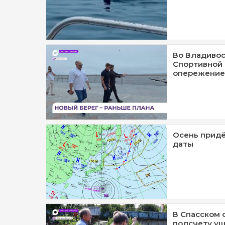
Во Владивос
Спортивной 
опережение
Осень придё
даты
В Спасском 
подсчету ущ