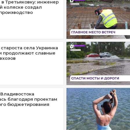
 в Третьяковку: инженер
й коляске создал
производство
староста села Украинка
ли продолжают славные
вхозов
 Владивостока
сь благодаря проектам
ого бюджетирования