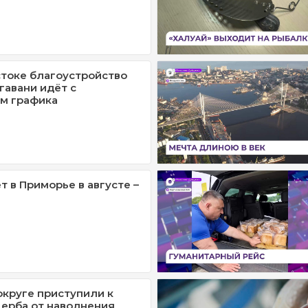
токе благоустройство
гавани идёт с
м графика
т в Приморье в августе –
округе приступили к
ерба от наводнения