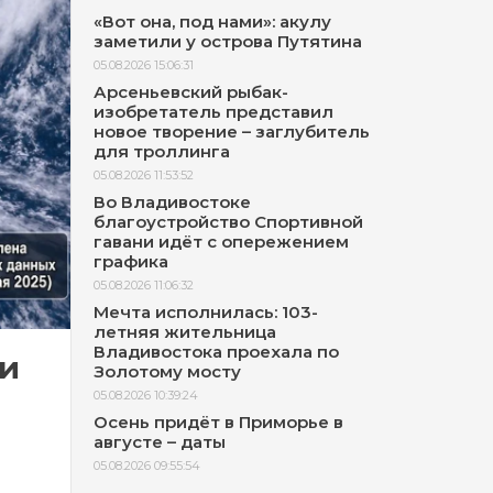
«Вот она, под нами»: акулу
заметили у острова Путятина
05.08.2026 15:06:31
Арсеньевский рыбак-
изобретатель представил
новое творение – заглубитель
для троллинга
05.08.2026 11:53:52
Во Владивостоке
благоустройство Спортивной
гавани идёт с опережением
графика
05.08.2026 11:06:32
Мечта исполнилась: 103-
летняя жительница
Владивостока проехала по
 и
Золотому мосту
05.08.2026 10:39:24
Осень придёт в Приморье в
августе – даты
05.08.2026 09:55:54