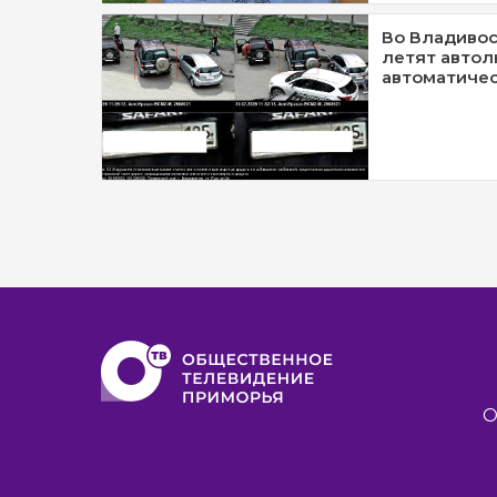
Во Владивос
летят авто
автоматиче
О