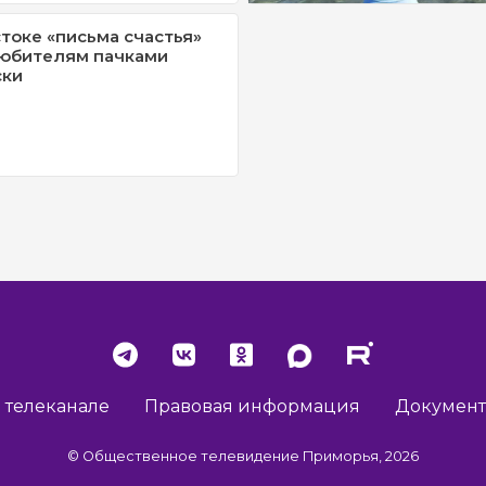
токе «письма счастья»
любителям пачками
ски
 телеканале
Правовая информация
Докумен
© Общественное телевидение Приморья, 2026