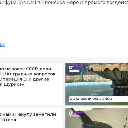
айфуна JANGMI в Японское море и прямого воздейс
SMs
но человек СССР, если
 10/10 трудных вопросов
Операция Ы и другие
я Шурика»
д нами»: акулу заметили
утятина