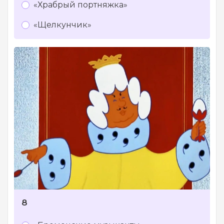
«Храбрый портняжка»
«Щелкунчик»
8