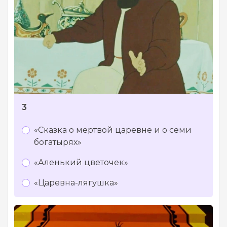
3
«Сказка о мертвой царевне и о семи
богатырях»
«Аленький цветочек»
«Царевна-лягушка»