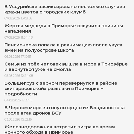
В Уссурийске зафиксировано несколько случаев
кражи цветов с городских клумб
07.08.2026 13:08:56
Жертва медведя в Приморье озвучила причины
нападения
07.08.2026 11:04:48
Пенсионерка попала в реанимацию после укуса
змеи на полуострове Шкота
06.08.2026 17:10:51
Семья из трёх человек вышла в море в Триозёрье
и вернуться уже не смогла
05.08.2026 12:24:08
Большегруз с зерном перевернулся в районе
«кипарисовской» развязки в Приморье –
подробности
04.08.2026 17:37:15
В Черном море затонуло судно из Владивостока
после атак дронов ВСУ
03.08.2026 15:32:16
Железнодорожник встретил тигра во время
ночного обхода в Приморье