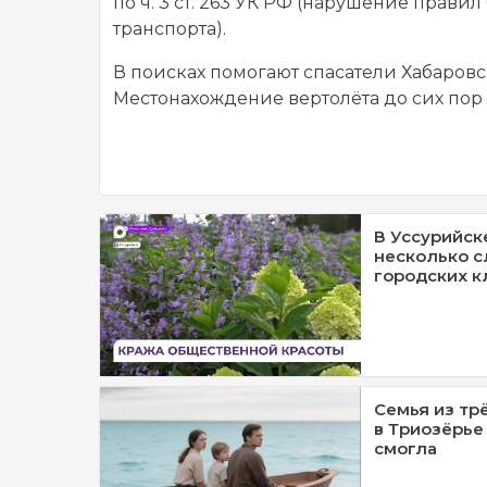
по ч. 3 ст. 263 УК РФ (нарушение прав
транспорта).
В поисках помогают спасатели Хабаров
Местонахождение вертолёта до сих пор 
В Уссурийск
несколько с
городских к
Семья из тр
в Триозёрье
смогла