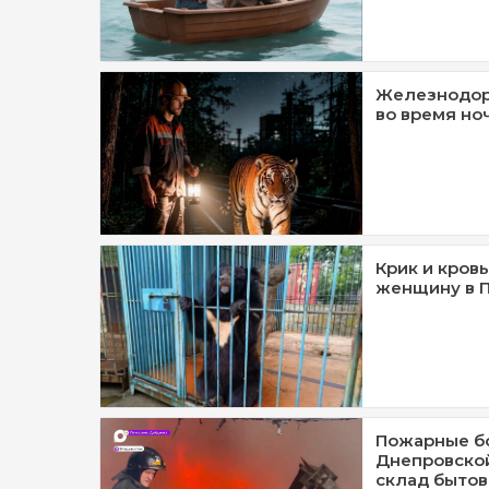
Железнодор
во время но
Крик и кровь
женщину в 
Пожарные бо
Днепровской
склад бытов