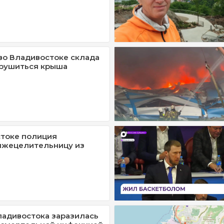
во Владивостоке склада
 рушиться крыша
токе полиция
лжецелительницу из
адивостока заразилась