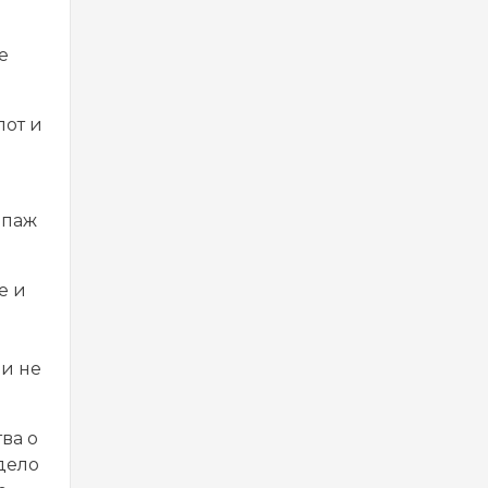
е
лот и
ипаж
е и
 и не
ва о
дело