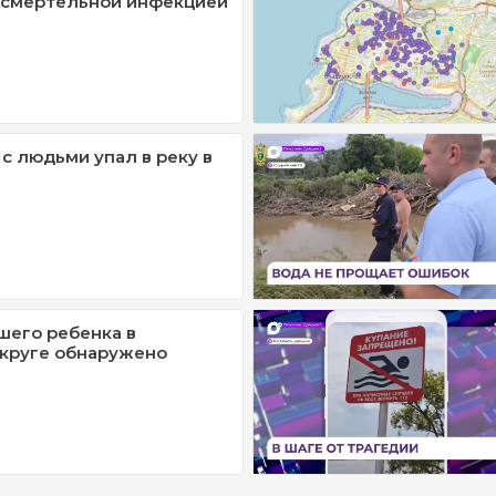
 смертельной инфекцией
с людьми упал в реку в
шего ребенка в
круге обнаружено