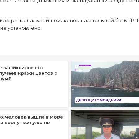
ил безопасности движения и эксплуатации воздушног
ской региональной поисково-спасательной базы (РП
не установлено.
е зафиксировано
лучаев кражи цветов с
лумб
ёх человек вышла в море
 и вернуться уже не