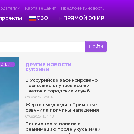
модателям
Карта вещания
Предложить новость
проекты
СВО
ПРЯМОЙ ЭФИР
Найти
ДРУГИЕ НОВОСТИ
СТВИЯ
РУБРИКИ
В Уссурийске зафиксировано
несколько случаев кражи
цветов с городских клумб
07.08.2026 13:08:56
Жертва медведя в Приморье
озвучила причины нападения
07.08.2026 11:04:48
Пенсионерка попала в
реанимацию после укуса змеи