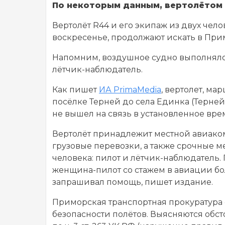
По некоторым данным, вертолётом
Вертолёт R44 и его экипаж из двух чел
воскресенье, продолжают искать в При
Напомним, воздушное судно выполняло 
лётчик-наблюдатель.
Как пишет
ИА PrimaMedia
, вертолет, м
посёлке Терней до села Единка (Терней
не вышел на связь в установленное вре
Вертолёт принадлежит местной авиак
грузовые перевозки, а также срочные 
человека: пилот и лётчик-наблюдатель
женщина-пилот со стажем в авиации бол
запрашивал помощь, пишет издание.
Приморская транспортная прокуратура 
безопасности полётов. Выясняются обс