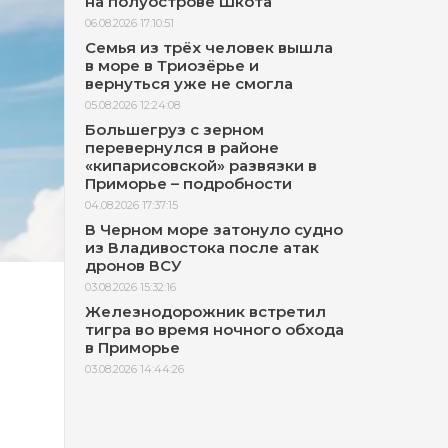
на полуострове Шкота
06.08.2026 17:10:51
Семья из трёх человек вышла
в море в Триозёрье и
вернуться уже не смогла
05.08.2026 12:24:08
Большегруз с зерном
перевернулся в районе
«кипарисовской» развязки в
Приморье – подробности
04.08.2026 17:37:15
В Черном море затонуло судно
из Владивостока после атак
дронов ВСУ
03.08.2026 15:32:16
Железнодорожник встретил
тигра во время ночного обхода
в Приморье
03.08.2026 14:44:26