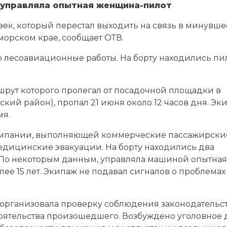
 управляла опытная женщина-пилот
овек, который перестал выходить на связь в минувше
морском крае, сообщает ОТВ.
лесоавиационные работы. На борту находились пи
аршрут которого пролегал от посадочной площадки в
ский район), пропал 21 июня около 12 часов дня. Эк
мя.
омпании, выполняющей коммерческие пассажирски
медицинские эвакуации. На борту находились два
. По некоторым данным, управляла машиной опытная
ее 15 лет. Экипаж не подавал сигналов о проблемах
организовала проверку соблюдения законодательст
тоятельства произошедшего. Возбуждено уголовное 