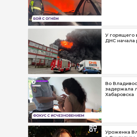
У горящего 
ДНС начала
Во Владивос
задержала 
Хабаровска
Уроженка Вл