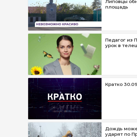
Липовцы об
площадь
Педагог из 
урок в телеш
Кратко 30.09
Дождь может
ударят по П