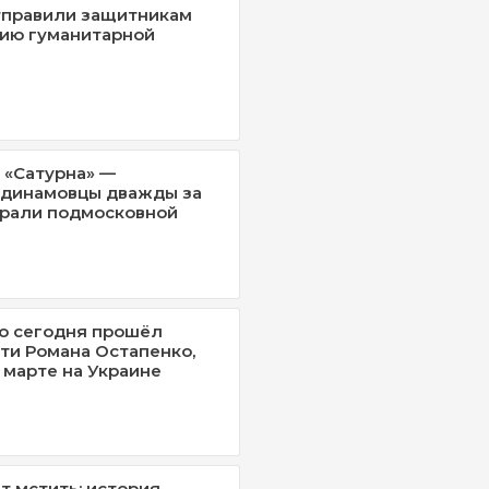
тправили защитникам
ию гуманитарной
 «Сатурна» —
 динамовцы дважды за
грали подмосковной
о сегодня прошёл
ти Романа Остапенко,
 марте на Украине
т мстить: история