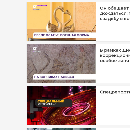
Он обещает 
дождаться: 
свадьбу в в
В рамках Дн
коррекцион
особое заня
Спецрепорт