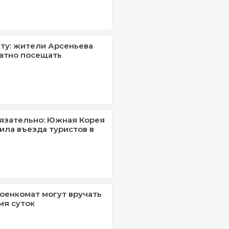
нту: жители Арсеньева
атно посещать
язательно: Южная Корея
ила въезда туристов в
военкомат могут вручать
мя суток