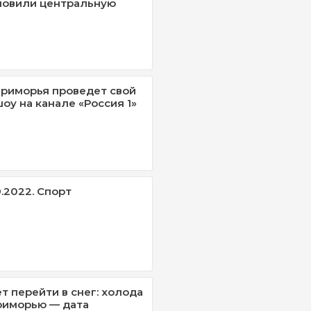
новили центральную
Приморья проведет свой
оу на канале «Россия 1»
.2022. Спорт
 перейти в снег: холода
риморью — дата