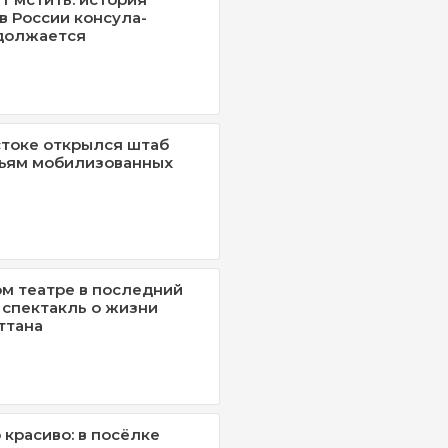
в России консула-
должается
токе открылся штаб
ьям мобилизованных
м театре в последний
 спектакль о жизни
ттана
красиво: в посёлке