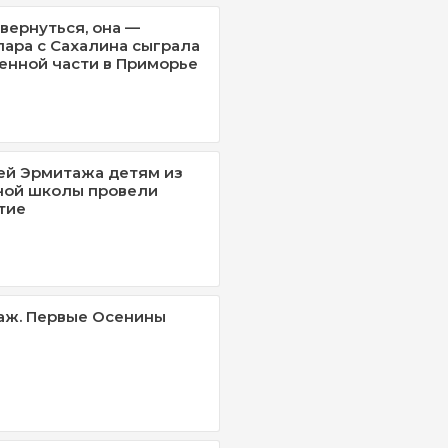
вернуться, она —
пара с Сахалина сыграла
оенной части в Приморье
ей Эрмитажа детям из
ной школы провели
тие
аж. Первые Осенины