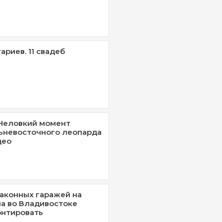
ариев. 11 свадеб
 Неловкий момент
ьневосточного леопарда
део
аконных гаражей на
а во Владивостоке
онтировать