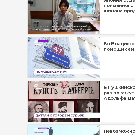
пойманного 
шпиона про
Во Владивос
помощи сем
В Пушкинско
раз покажут
Адольфа Да
Невозможно 