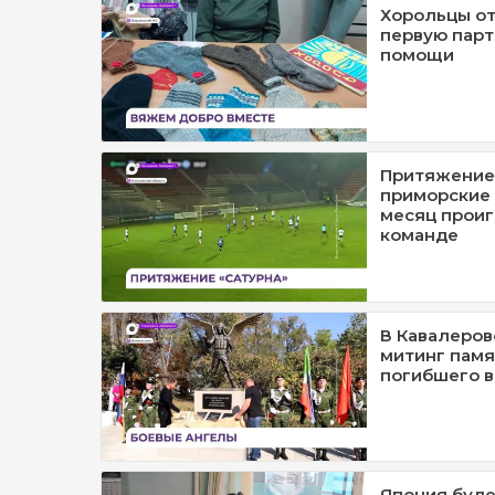
Хорольцы о
первую парт
помощи
Притяжение
приморские
месяц прои
команде
В Кавалеров
митинг памя
погибшего в
Япония буде