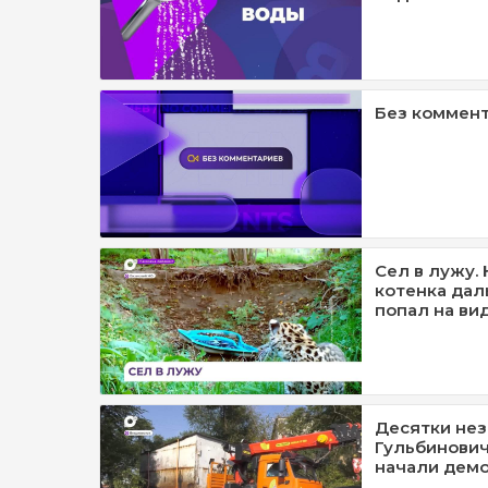
Без коммент
Сел в лужу.
котенка дал
попал на ви
Десятки нез
Гульбинович
начали дем