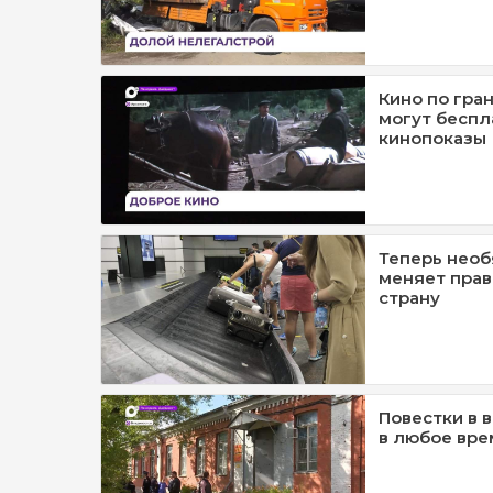
Кино по гра
могут беспл
кинопоказы
Теперь необ
меняет прав
страну
Повестки в 
в любое вре