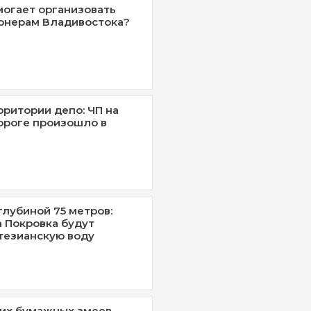
омогает организовать
онерам Владивостока?
рритории депо: ЧП на
ороге произошло в
глубиной 75 метров:
 Покровка будут
тезианскую воду
их бумажных змеев