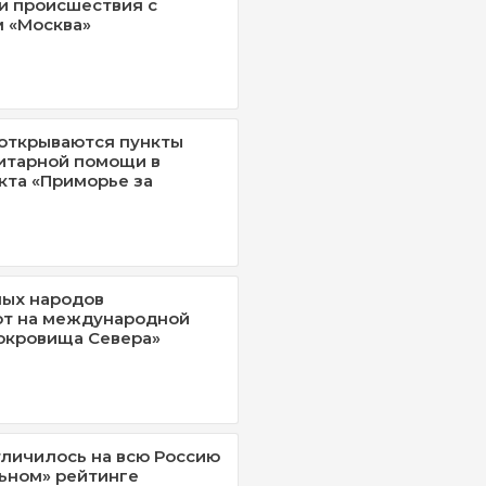
и происшествия с
 «Москва»
открываются пункты
итарной помощи в
кта «Приморье за
лых народов
ют на международной
окровища Севера»
личилось на всю Россию
ьном» рейтинге