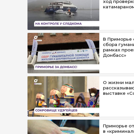
ход проверк
катамараном
В Приморье 
сбора гуман
рамках прое
Донбасс»
О жизни ма
рассказыва
выставке «С
Приморье от
в «криминал