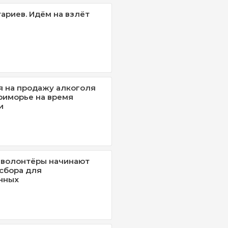
ариев. Идём на взлёт
 на продажу алкоголя
риморье на время
и
 волонтёры начинают
 сбора для
нных