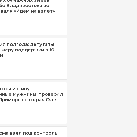
бо Владивостока во
валя «Идем на взлёт»
ия полгода: депутаты
 меру поддержки в 10
ей
ются и живут
нные мужчины, проверил
Приморского края Олег
ома взял под контроль