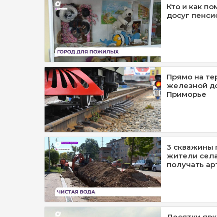
Кто и как п
досуг пенси
Прямо на те
железной д
Приморье
3 скважины 
жители села
получать ар
Десятки ярк