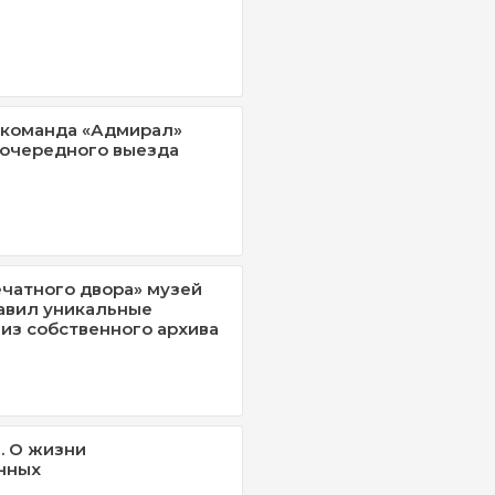
 команда «Адмирал»
 очередного выезда
ечатного двора» музей
авил уникальные
из собственного архива
. О жизни
нных