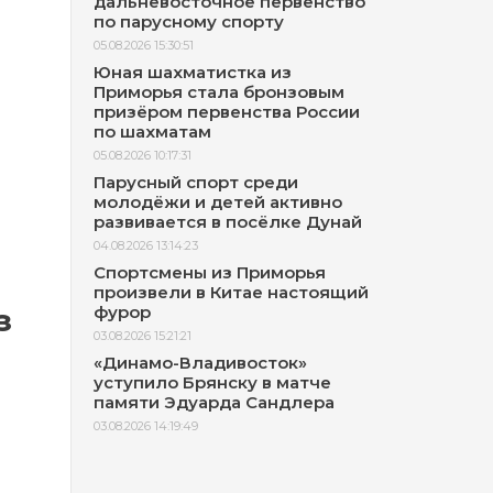
дальневосточное первенство
по парусному спорту
05.08.2026 15:30:51
Юная шахматистка из
Приморья стала бронзовым
призёром первенства России
по шахматам
05.08.2026 10:17:31
Парусный спорт среди
молодёжи и детей активно
развивается в посёлке Дунай
04.08.2026 13:14:23
Спортсмены из Приморья
произвели в Китае настоящий
з
фурор
03.08.2026 15:21:21
«Динамо-Владивосток»
уступило Брянску в матче
памяти Эдуарда Сандлера
03.08.2026 14:19:49