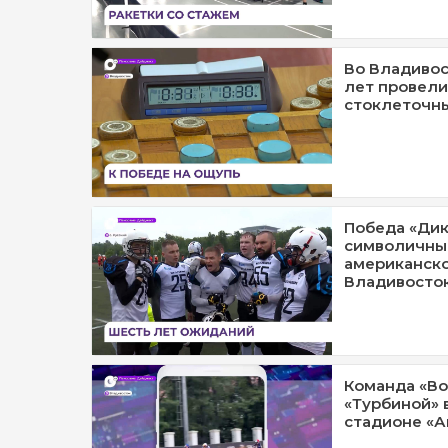
Во Владивос
лет провели
стоклеточн
Победа «Дик
символичны
американско
Владивосто
Команда «Во
«Турбиной» 
стадионе «А