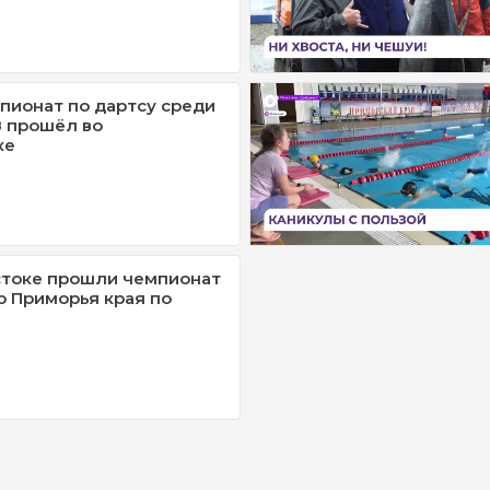
пионат по дартсу среди
 прошёл во
ке
стоке прошли чемпионат
о Приморья края по