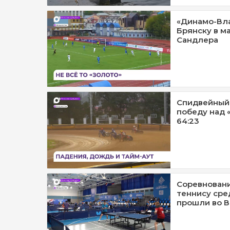
«Динамо-Вла
Брянску в м
Сандлера
Спидвейный 
победу над 
64:23
Соревновани
теннису сре
прошли во 