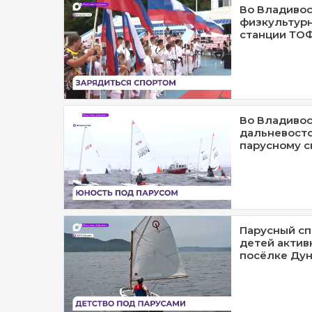
Во Владивос
физкультурн
станции ТО
Во Владивос
дальневосто
парусному с
Парусный сп
детей актив
посёлке Ду