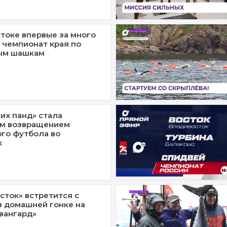
токе впервые за много
 чемпионат края по
ым шашкам
их панд» стала
м возвращением
го футбола во
к
сток» встретится с
в домашней гонке на
вангард»