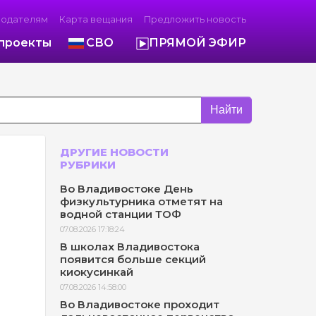
модателям
Карта вещания
Предложить новость
проекты
СВО
ПРЯМОЙ ЭФИР
Найти
ДРУГИЕ НОВОСТИ
РУБРИКИ
Во Владивостоке День
физкультурника отметят на
водной станции ТОФ
07.08.2026 17:18:24
В школах Владивостока
появится больше секций
киокусинкай
07.08.2026 14:58:00
Во Владивостоке проходит