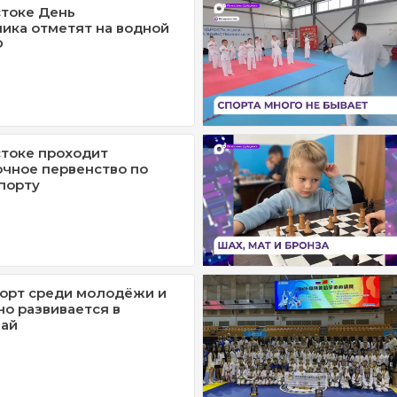
токе День
ика отметят на водной
Ф
токе проходит
чное первенство по
порту
орт среди молодёжи и
но развивается в
най