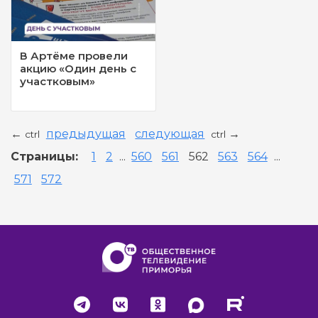
В Артёме провели
акцию «Один день с
участковым»
предыдущая
следующая
←
→
ctrl
ctrl
Страницы:
1
2
...
560
561
562
563
564
...
571
572