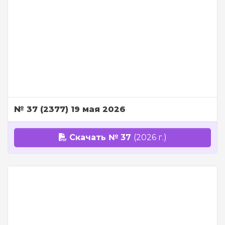
№ 37 (2377) 19 мая 2026
Скачать № 37
(2026 г.)