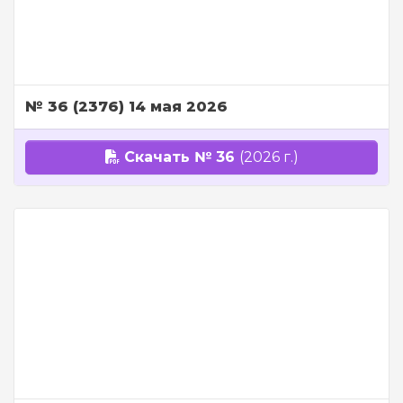
№ 36 (2376) 14 мая 2026
Скачать № 36
(2026 г.)