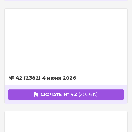
№ 42 (2382) 4 июня 2026
Скачать № 42
(2026 г.)