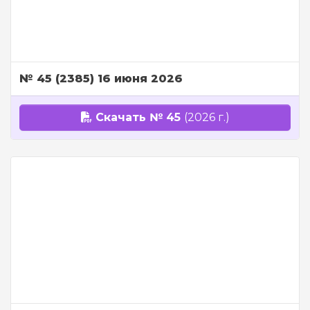
№ 45 (2385) 16 июня 2026
Скачать № 45
(2026 г.)