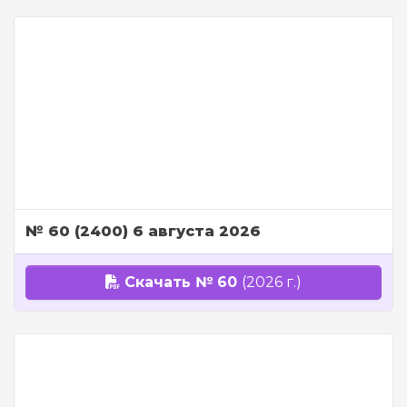
№ 60 (2400) 6 августа 2026
Скачать № 60
(2026 г.)