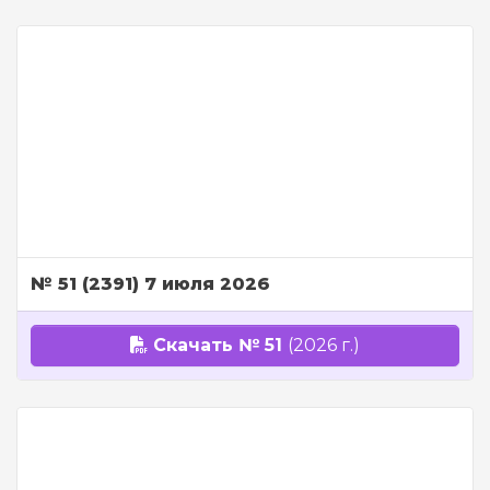
№ 51 (2391) 7 июля 2026
Скачать № 51
(2026 г.)