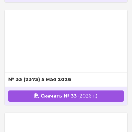
№ 33 (2373) 5 мая 2026
Скачать № 33
(2026 г.)