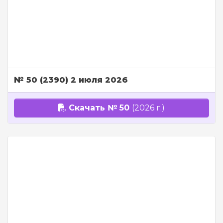
№ 50 (2390) 2 июля 2026
Скачать № 50
(2026 г.)