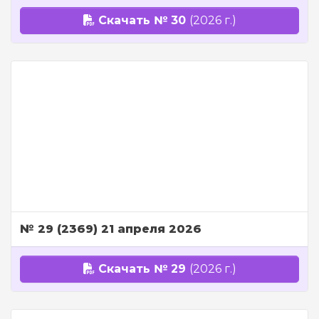
Скачать № 30
(2026 г.)
№ 29 (2369) 21 апреля 2026
Скачать № 29
(2026 г.)