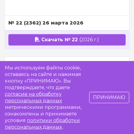
№ 22 (2362) 26 марта 2026
Скачать № 22
(2026 г.)
Мы используем файлы cookie,
оставаясь на сайте и нажимая
кнопку «ПРИНИМАЮ». Вы
подтверждаете, что даете
согласие на обработку
ПРИНИМАЮ
персональных данных
метрическими программами,
ознакомлены и принимаете
условия
политики обработки
персональных данных
..
№ 21 (2361) 24 марта 2026