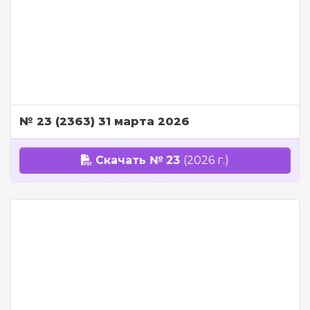
№ 23 (2363) 31 марта 2026
Скачать № 23
(2026 г.)