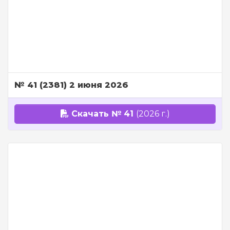
№ 41 (2381) 2 июня 2026
Скачать № 41
(2026 г.)