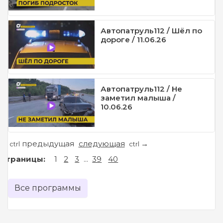
Автопатруль112 / Шёл по
дороге / 11.06.26
Автопатруль112 / Не
заметил малыша /
10.06.26
предыдущая
следующая
←
→
ctrl
ctrl
Страницы:
1
2
3
...
39
40
Все программы