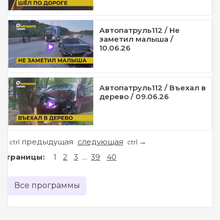
Автопатруль112 / Не
заметил малыша /
10.06.26
Автопатруль112 / Въехал в
дерево / 09.06.26
предыдущая
следующая
←
→
ctrl
ctrl
Страницы:
1
2
3
...
39
40
Все программы