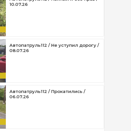
10.07.26
Автопатруль112 / Не уступил дорогу /
08.07.26
Автопатруль112 / Прокатились /
06.07.26