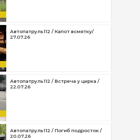
Автопатруль112 / Капот всмятку/
27.07.26
Автопатруль112 / Встреча у цирка /
22.07.26
Автопатруль112 / Погиб подросток /
20.07.26