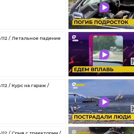
112 / Летальное падение
12 / Курс на гараж /
12 / Срыв с траектории /