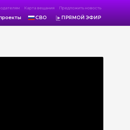
модателям
Карта вещания
Предложить новость
проекты
СВО
ПРЯМОЙ ЭФИР