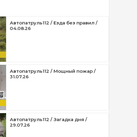
Автопатруль112 / Езда без правил /
04.08.26
Автопатруль112 / Мощный пожар /
31.07.26
Автопатруль112 / Загадка дня /
29.07.26