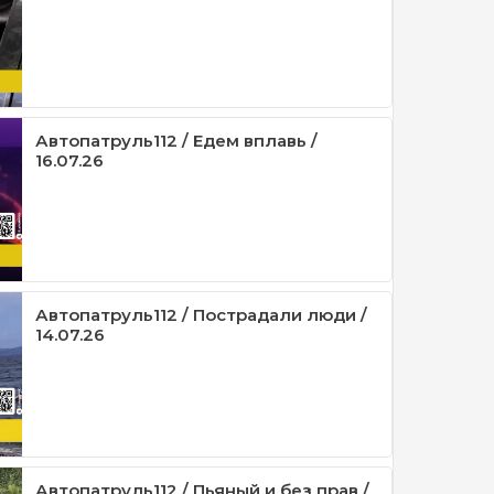
Автопатруль112 / Едем вплавь /
16.07.26
Автопатруль112 / Пострадали люди /
14.07.26
Автопатруль112 / Пьяный и без прав /