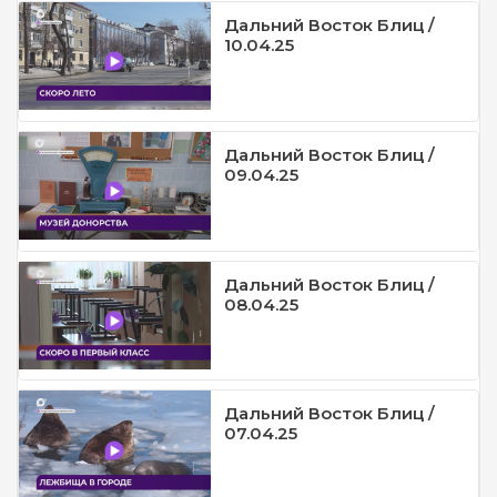
Дальний Восток Блиц /
10.04.25
Дальний Восток Блиц /
09.04.25
Дальний Восток Блиц /
08.04.25
Дальний Восток Блиц /
07.04.25