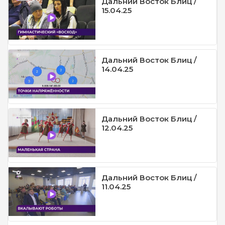
Дальний Восток Блиц /
15.04.25
Дальний Восток Блиц /
14.04.25
Дальний Восток Блиц /
12.04.25
Дальний Восток Блиц /
11.04.25