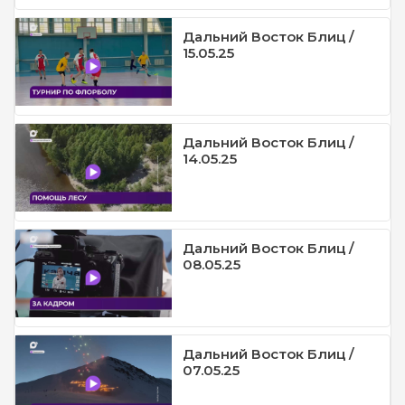
Дальний Восток Блиц /
15.05.25
Дальний Восток Блиц /
14.05.25
Дальний Восток Блиц /
08.05.25
Дальний Восток Блиц /
07.05.25