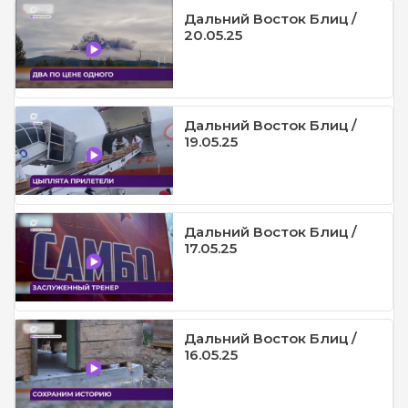
Дальний Восток Блиц /
20.05.25
Дальний Восток Блиц /
19.05.25
Дальний Восток Блиц /
17.05.25
Дальний Восток Блиц /
16.05.25