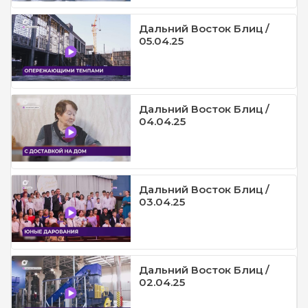
Дальний Восток Блиц /
05.04.25
Дальний Восток Блиц /
04.04.25
Дальний Восток Блиц /
03.04.25
Дальний Восток Блиц /
02.04.25