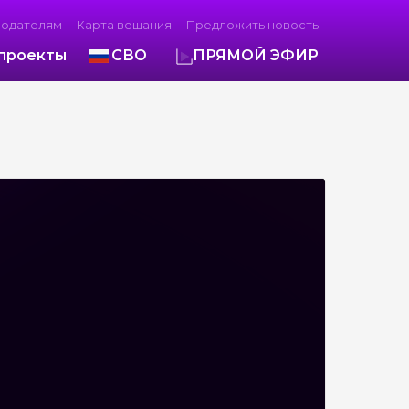
модателям
Карта вещания
Предложить новость
проекты
СВО
ПРЯМОЙ ЭФИР