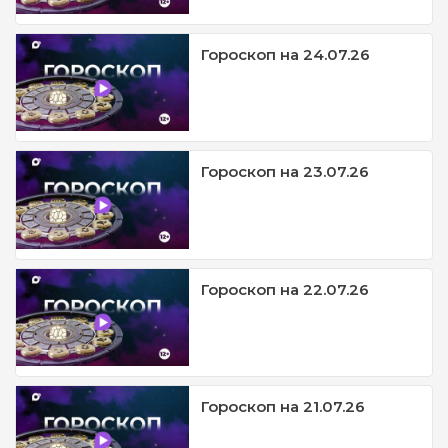
Гороскоп на 24.07.26
Гороскоп на 23.07.26
Гороскоп на 22.07.26
Гороскоп на 21.07.26