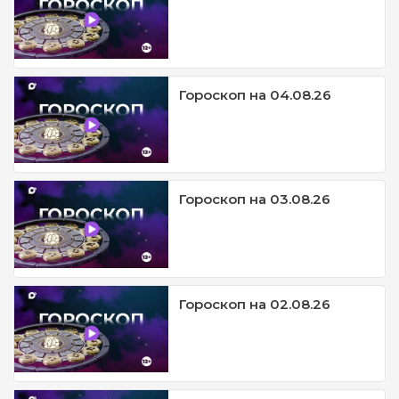
Гороскоп на 04.08.26
Гороскоп на 03.08.26
Гороскоп на 02.08.26