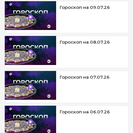
Гороскоп на 09.07.26
Гороскоп на 08.07.26
Гороскоп на 07.07.26
Гороскоп на 06.07.26