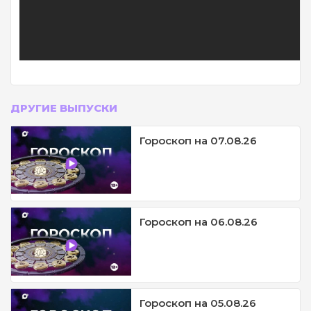
ДРУГИЕ ВЫПУСКИ
Гороскоп на 07.08.26
Гороскоп на 06.08.26
Гороскоп на 05.08.26