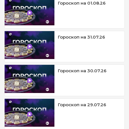
Гороскоп на 01.08.26
Гороскоп на 31.07.26
Гороскоп на 30.07.26
Гороскоп на 29.07.26