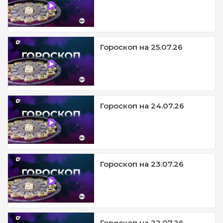
Гороскоп на 25.07.26
Гороскоп на 24.07.26
Гороскоп на 23.07.26
Гороскоп на 22.07.26