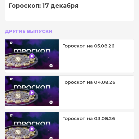
Гороскоп: 17 декабря
ДРУГИЕ ВЫПУСКИ
Гороскоп на 05.08.26
Гороскоп на 04.08.26
Гороскоп на 03.08.26