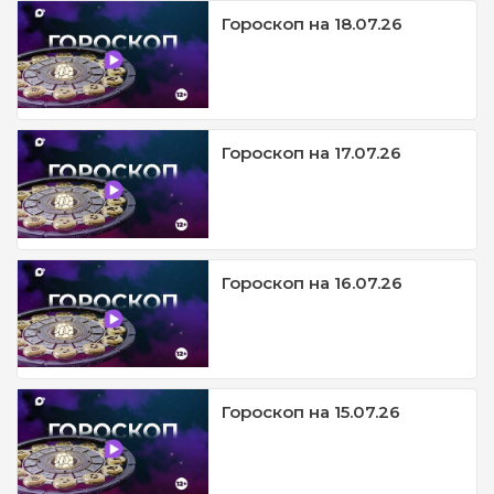
Гороскоп на 18.07.26
Гороскоп на 17.07.26
Гороскоп на 16.07.26
Гороскоп на 15.07.26