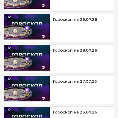
Гороскоп на 29.07.26
Гороскоп на 28.07.26
Гороскоп на 27.07.26
Гороскоп на 26.07.26