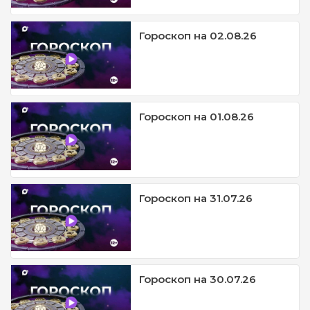
Гороскоп на 02.08.26
Гороскоп на 01.08.26
Гороскоп на 31.07.26
Гороскоп на 30.07.26