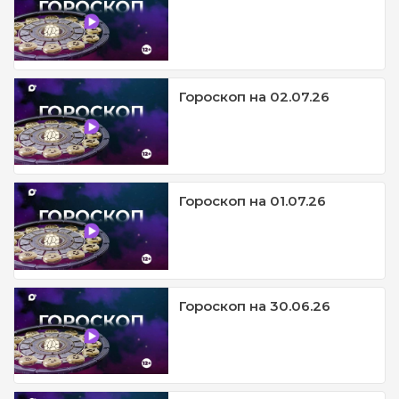
Гороскоп на 02.07.26
Гороскоп на 01.07.26
Гороскоп на 30.06.26