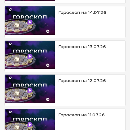
Гороскоп на 14.07.26
Гороскоп на 13.07.26
Гороскоп на 12.07.26
Гороскоп на 11.07.26