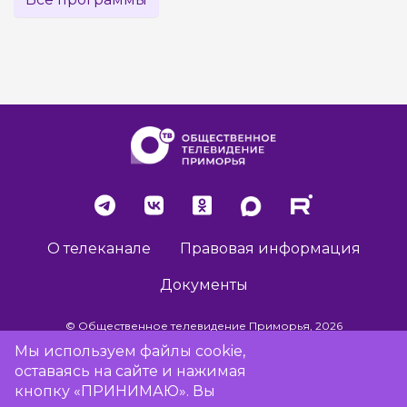
О телеканале
Правовая информация
Документы
© Общественное телевидение Приморья, 2026
Мы используем файлы cookie,
оставаясь на сайте и нажимая
Разработка сайта -
Vladweb
кнопку «ПРИНИМАЮ». Вы