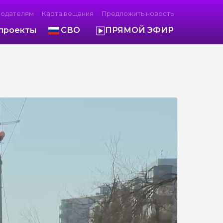
модателям
Карта вещания
Предложить новость
проекты
СВО
ПРЯМОЙ ЭФИР