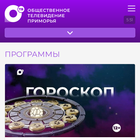
5:51
ПРОГРАММЫ