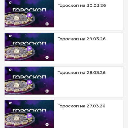
Гороскоп на 30.03.26
Гороскоп на 29.03.26
Гороскоп на 28.03.26
Гороскоп на 27.03.26