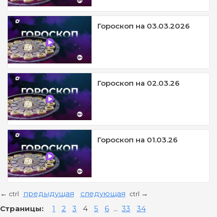
Гороскоп на 03.03.2026
Гороскоп на 02.03.26
Гороскоп на 01.03.26
предыдущая
следующая
←
→
ctrl
ctrl
Страницы:
1
2
3
4
5
6
...
33
34