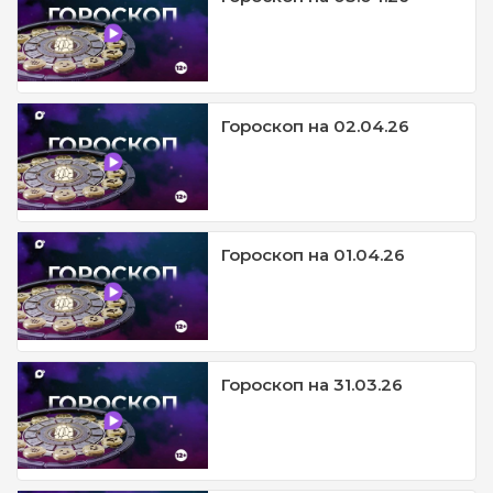
Гороскоп на 02.04.26
Гороскоп на 01.04.26
Гороскоп на 31.03.26