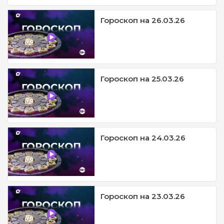
Гороскоп на 26.03.26
Гороскоп на 25.03.26
Гороскоп на 24.03.26
Гороскоп на 23.03.26