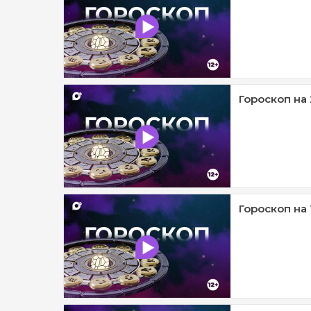
Гороскоп на 
Гороскоп на 