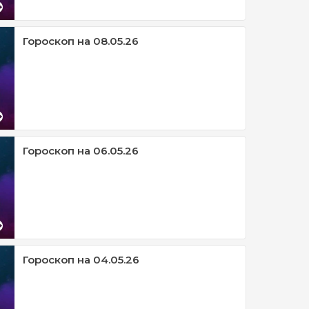
Гороскоп на 08.05.26
Гороскоп на 06.05.26
Гороскоп на 04.05.26