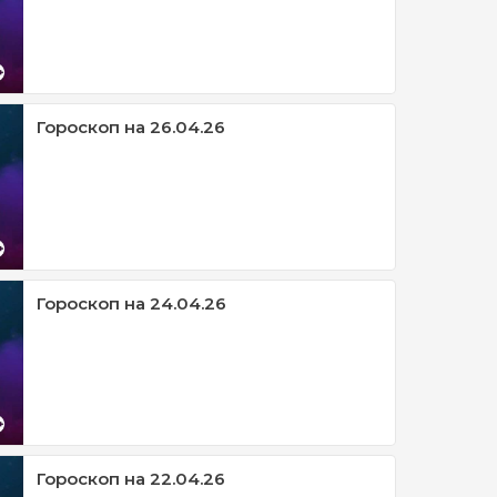
Гороскоп на 26.04.26
Гороскоп на 24.04.26
Гороскоп на 22.04.26