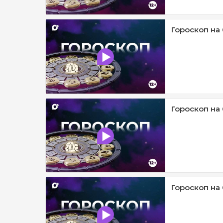
Гороскоп на 
Гороскоп на 
Гороскоп на 