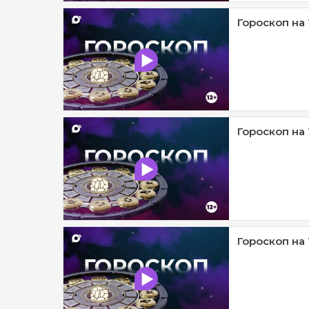
Гороскоп на 
Гороскоп на 
Гороскоп на 1