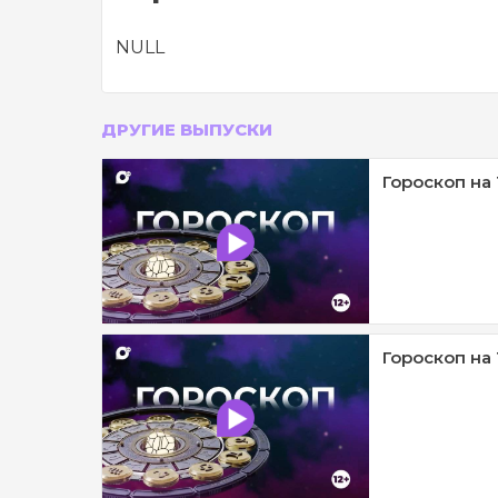
NULL
ДРУГИЕ ВЫПУСКИ
Гороскоп на 
Гороскоп на 