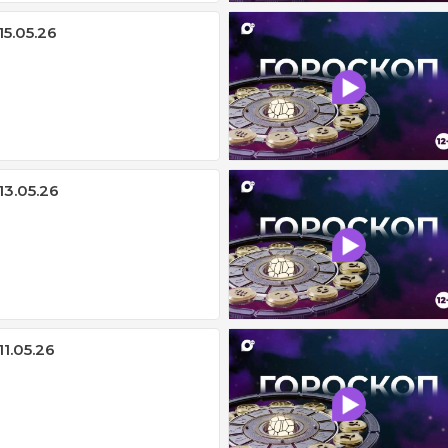
15.05.26
13.05.26
1.05.26