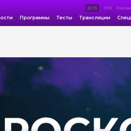
22:35
ОТВ
Рекла
ости
Программы
Тесты
Трансляции
Спец