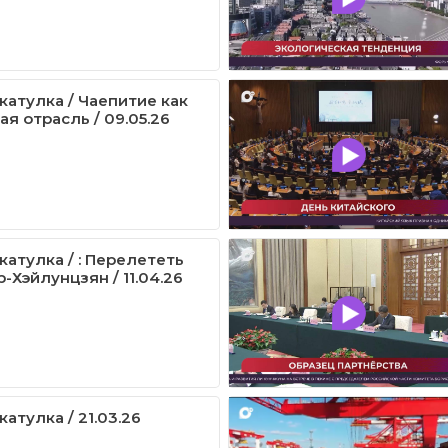
катулка / Чаепитие как
я отрасль / 09.05.26
катулка / : Перелететь
-Хэйлунцзян / 11.04.26
атулка / 21.03.26