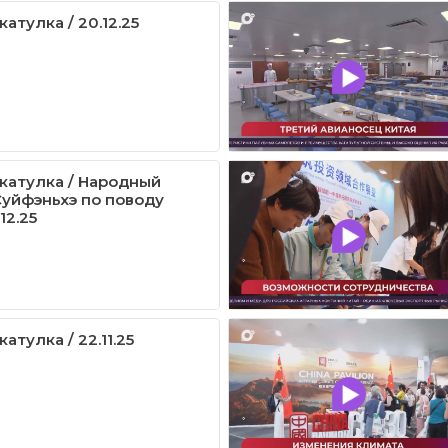
атулка / 20.12.25
катулка / Народный
Суйфэньхэ по поводу
12.25
атулка / 22.11.25