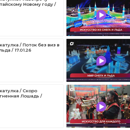
итайскому Новому году /
атулка / Поток без виз в
ьда / 17.01.26
катулка / Скоро
гненная Лошадь /