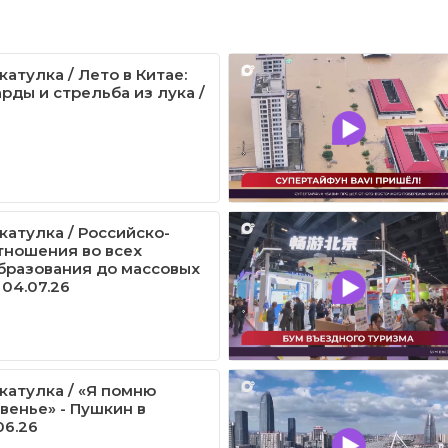
атулка / Лето в Китае:
рды и стрельба из лука /
катулка / Российско-
тношения во всех
образования до массовых
 04.07.26
катулка / «Я помню
венье» - Пушкин в
06.26