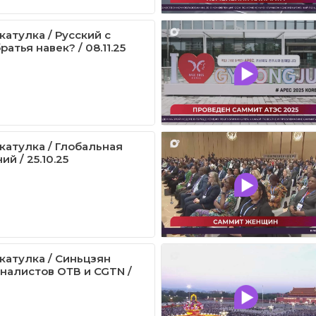
катулка / Русский с
ратья навек? / 08.11.25
катулка / Глобальная
ий / 25.10.25
катулка / Синьцзян
налистов ОТВ и CGTN /