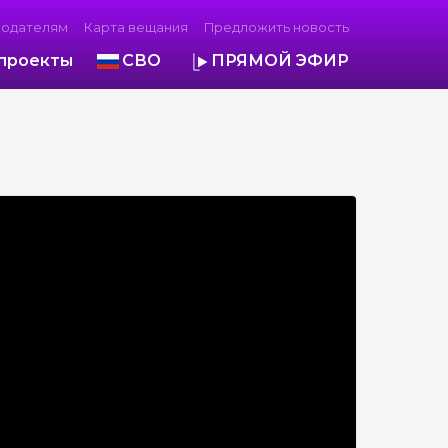
модателям
Карта вещания
Предложить новость
проекты
СВО
ПРЯМОЙ ЭФИР