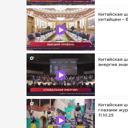
Китайская ш
китайцем – б
Китайская ш
энергия знан
Китайская ш
глазами жур
11.10.25