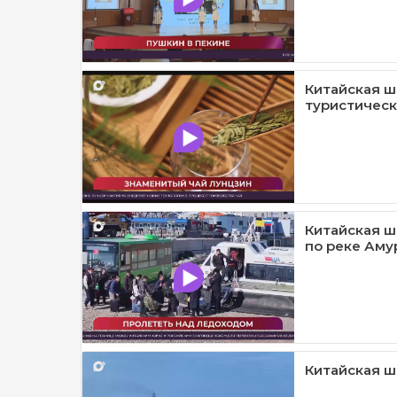
Китайская ш
туристическа
Китайская ш
по реке Амур
Китайская шк