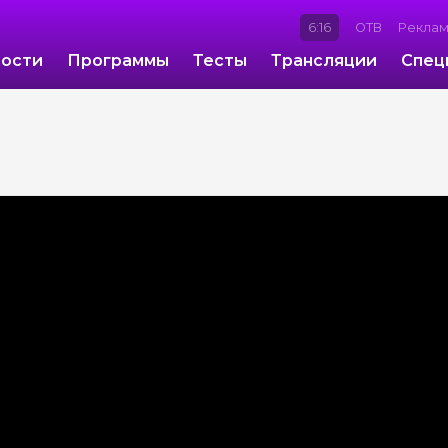
6:16
ОТВ
Рекла
ости
Программы
Тесты
Трансляции
Спец