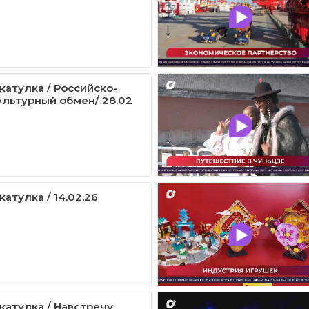
катулка / Российско-
ультурный обмен/ 28.02
атулка / 14.02.26
катулка / Навстречу