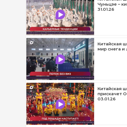
Чуньцзе – к
31.01.26
Китайская шк
мир снега и л
Китайская ш
прискачет О
03.01.26