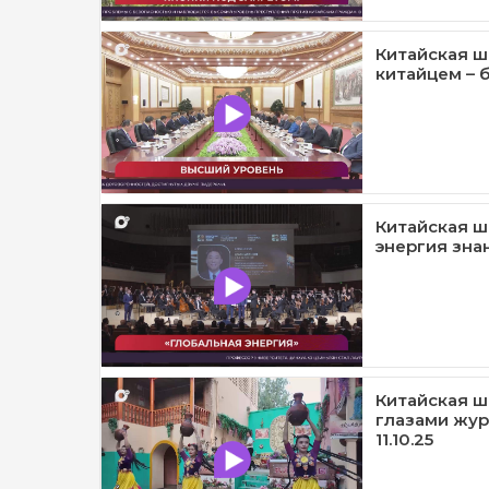
Китайская ш
китайцем – б
Китайская ш
энергия знан
Китайская ш
глазами жур
11.10.25