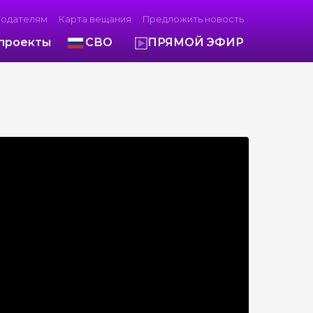
модателям
Карта вещания
Предложить новость
проекты
СВО
ПРЯМОЙ ЭФИР