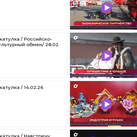
катулка / Российско-
ультурный обмен/ 28.02
атулка / 14.02.26
катулка / Навстречу