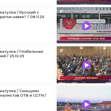
катулка / Русский с
ратья навек? / 08.11.25
катулка / Глобальная
ий / 25.10.25
катулка / Синьцзян
налистов ОТВ и CGTN /