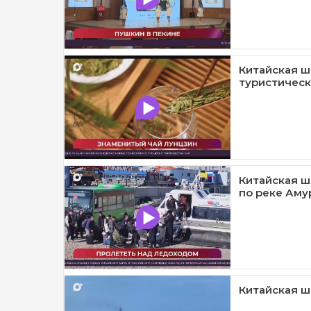
Китайская ш
туристическа
Китайская ш
по реке Амур
Китайская шк