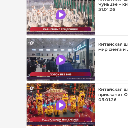
Чуньцзе – к
31.01.26
Китайская шк
мир снега и л
Китайская ш
прискачет О
03.01.26