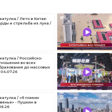
атулка / Лето в Китае:
рды и стрельба из лука /
катулка / Российско-
тношения во всех
образования до массовых
 04.07.26
катулка / «Я помню
венье» - Пушкин в
06.26