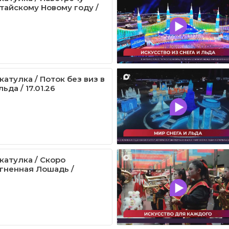
итайскому Новому году /
атулка / Поток без виз в
ьда / 17.01.26
катулка / Скоро
гненная Лошадь /