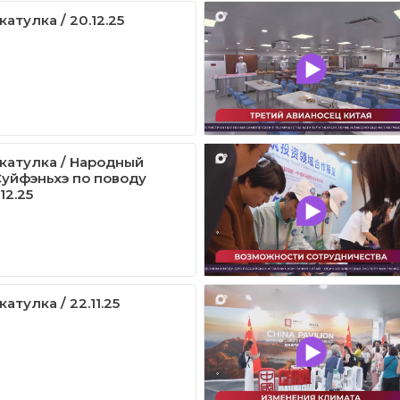
атулка / 20.12.25
катулка / Народный
Суйфэньхэ по поводу
12.25
атулка / 22.11.25