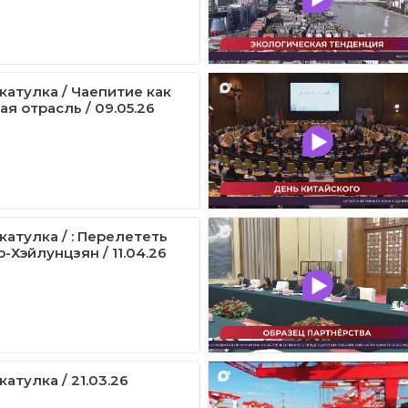
катулка / Чаепитие как
я отрасль / 09.05.26
катулка / : Перелететь
-Хэйлунцзян / 11.04.26
атулка / 21.03.26