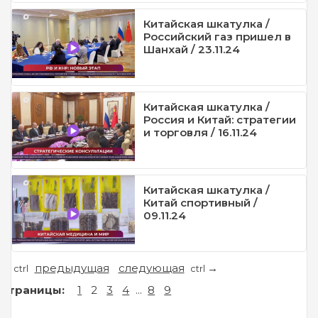
Китайская шкатулка /
Российский газ пришел в
Шанхай / 23.11.24
Китайская шкатулка /
Россия и Китай: стратегии
и торговля / 16.11.24
Китайская шкатулка /
Китай спортивный /
09.11.24
предыдущая
следующая
←
→
ctrl
ctrl
Страницы:
1
2
3
4
...
8
9