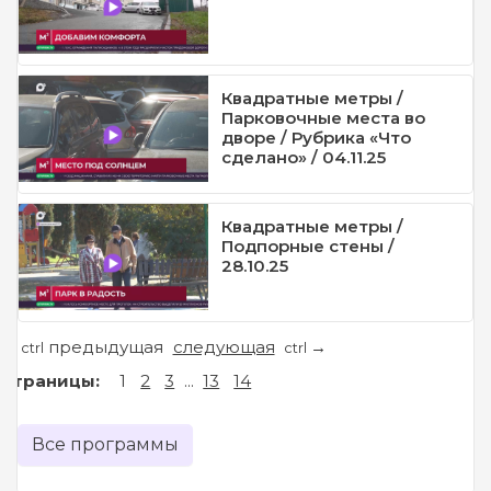
Квадратные метры /
Парковочные места во
дворе / Рубрика «Что
сделано» / 04.11.25
Квадратные метры /
Подпорные стены /
28.10.25
предыдущая
следующая
←
→
ctrl
ctrl
Страницы:
1
2
3
...
13
14
Все программы