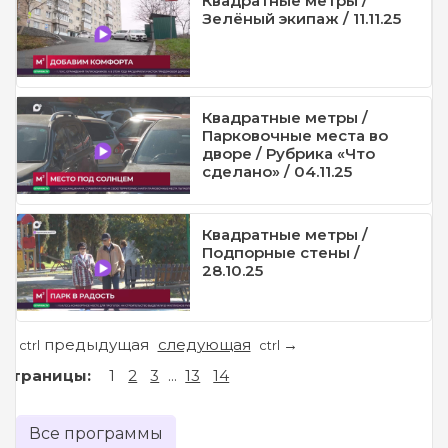
Квадратные метры /
Зелёный экипаж / 11.11.25
Квадратные метры /
Парковочные места во
дворе / Рубрика «Что
сделано» / 04.11.25
Квадратные метры /
Подпорные стены /
28.10.25
предыдущая
следующая
←
→
ctrl
ctrl
Страницы:
1
2
3
...
13
14
Все программы