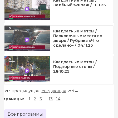
Квадратные метры /
Зелёный экипаж / 11.11.25
Квадратные метры /
Парковочные места во
дворе / Рубрика «Что
сделано» / 04.11.25
Квадратные метры /
Подпорные стены /
28.10.25
предыдущая
следующая
←
→
ctrl
ctrl
Страницы:
1
2
3
...
13
14
Все программы