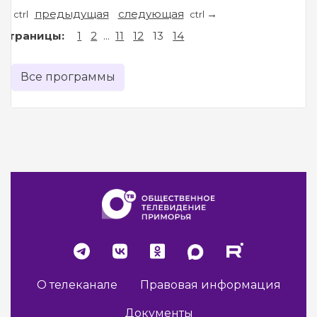
предыдущая
следующая
←
→
ctrl
ctrl
Страницы:
1
2
...
11
12
13
14
Все программы
О телеканале
Правовая информация
Документы