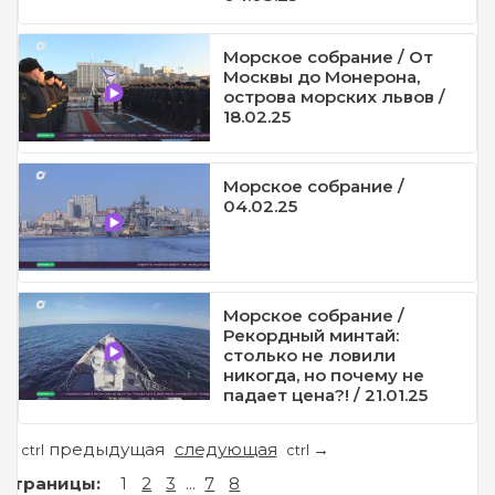
Морское собрание / От
Москвы до Монерона,
острова морских львов /
18.02.25
Морское собрание /
04.02.25
Морское собрание /
Рекордный минтай:
столько не ловили
никогда, но почему не
падает цена?! / 21.01.25
предыдущая
следующая
←
→
ctrl
ctrl
Страницы:
1
2
3
...
7
8