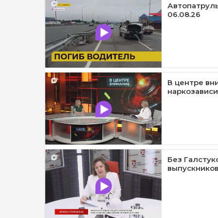
Автопатруль1
06.08.26
В центре вн
наркозависи
Без Галстук
выпускников