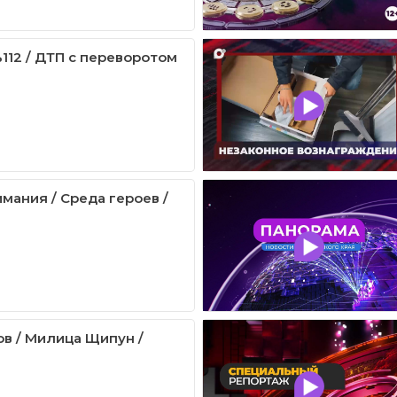
112 / ДТП с переворотом
мания / Среда героев /
ов / Милица Щипун /