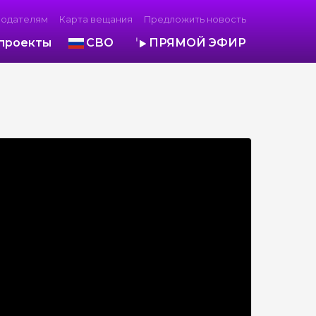
модателям
Карта вещания
Предложить новость
проекты
СВО
ПРЯМОЙ ЭФИР