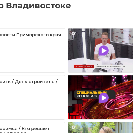
о Владивостоке
овости Приморского края
рить / День строителя /
оримся / Кто решает