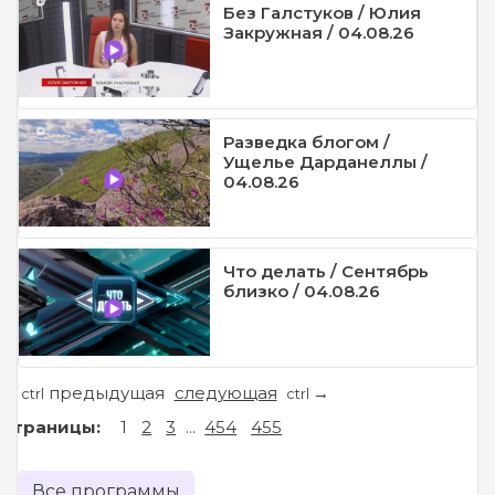
Без Галстуков / Юлия
Закружная / 04.08.26
Разведка блогом /
Ущелье Дарданеллы /
04.08.26
Что делать / Сентябрь
близко / 04.08.26
предыдущая
следующая
←
→
ctrl
ctrl
Страницы:
1
2
3
...
454
455
Все программы