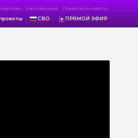
модателям
Карта вещания
Предложить новость
проекты
СВО
ПРЯМОЙ ЭФИР