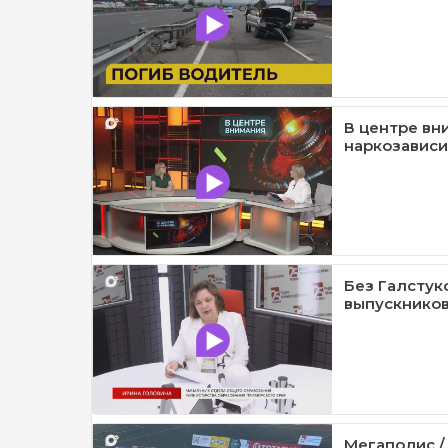
В центре вн
наркозависи
Без Галстук
выпускников
Мегаполис /