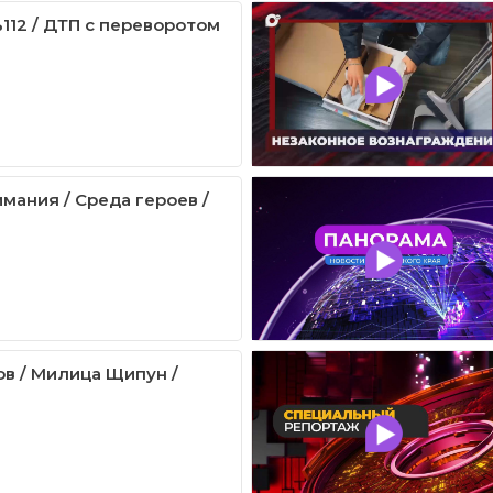
112 / ДТП с переворотом
мания / Среда героев /
ов / Милица Щипун /