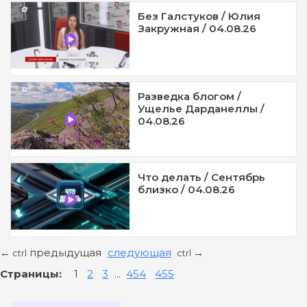
Без Галстуков / Юлия
Закружная / 04.08.26
Разведка блогом /
Ущелье Дарданеллы /
04.08.26
Что делать / Сентябрь
близко / 04.08.26
предыдущая
следующая
←
→
ctrl
ctrl
Страницы:
1
2
3
...
454
455