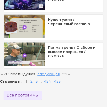
Нужен ужин /
Черешневый гаспачо
Прямая речь / О сборе и
вывозе покрышек /
03.08.26
предыдущая
следующая
←
→
ctrl
ctrl
Страницы:
1
2
3
...
454
455
Все программы