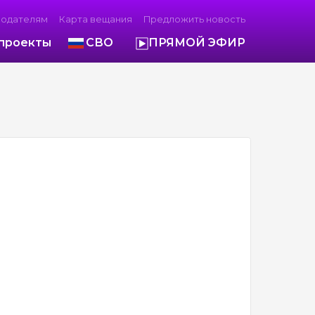
модателям
Карта вещания
Предложить новость
проекты
СВО
ПРЯМОЙ ЭФИР