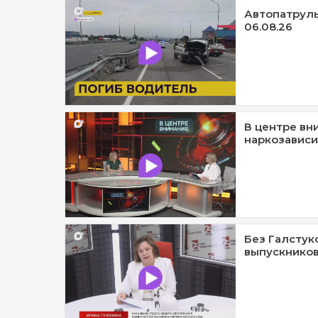
Автопатруль1
06.08.26
В центре вн
наркозависи
Без Галстук
выпускников