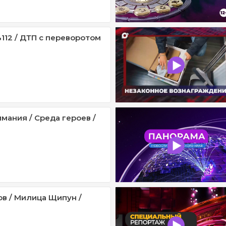
112 / ДТП с переворотом
мания / Среда героев /
ов / Милица Щипун /