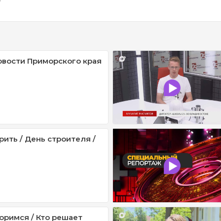
овости Приморского края
рить / День строителя /
оримся / Кто решает