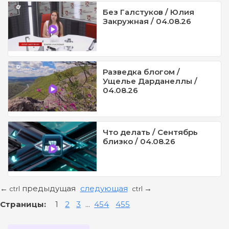
Без Галстуков / Юлия
Закружная / 04.08.26
Разведка блогом /
Ущелье Дарданеллы /
04.08.26
Что делать / Сентябрь
близко / 04.08.26
предыдущая
следующая
←
→
ctrl
ctrl
Страницы:
1
2
3
...
454
455