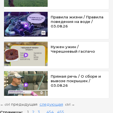
Правила жизни / Правила
поведения на воде /
03.08.26
Нужен ужин /
Черешневый гаспачо
Прямая речь / О сборе и
вывозе покрышек /
03.08.26
предыдущая
следующая
←
→
ctrl
ctrl
Страницы:
1
2
3
...
454
455