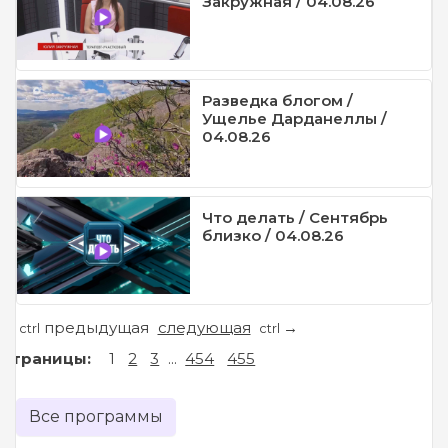
Закружная / 04.08.26
Разведка блогом /
Ущелье Дарданеллы /
04.08.26
Что делать / Сентябрь
близко / 04.08.26
предыдущая
следующая
←
→
ctrl
ctrl
Страницы:
1
2
3
...
454
455
Все программы