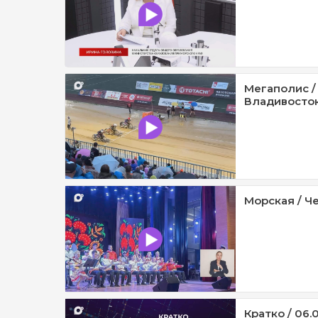
Мегаполис /
Владивосток 
Морская / Че
Кратко / 06.