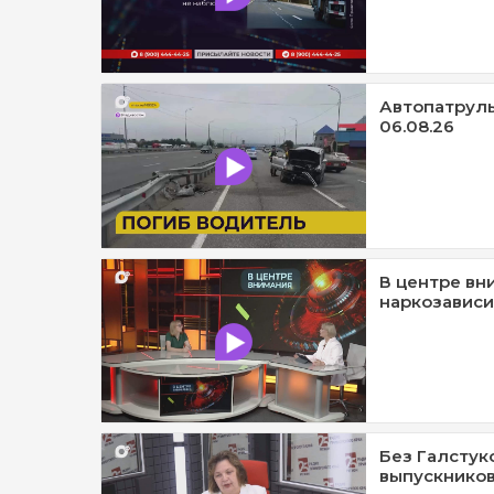
Автопатруль1
06.08.26
В центре вн
наркозависи
Без Галстук
выпускников