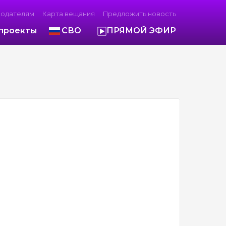
модателям
Карта вещания
Предложить новость
проекты
СВО
ПРЯМОЙ ЭФИР