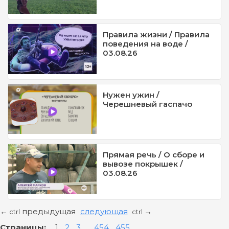
Правила жизни / Правила
поведения на воде /
03.08.26
Нужен ужин /
Черешневый гаспачо
Прямая речь / О сборе и
вывозе покрышек /
03.08.26
предыдущая
следующая
←
→
ctrl
ctrl
Страницы:
1
2
3
...
454
455