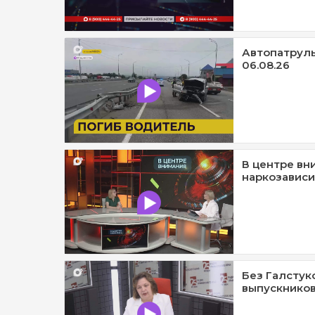
Автопатруль1
06.08.26
В центре вн
наркозависи
Без Галстук
выпускников