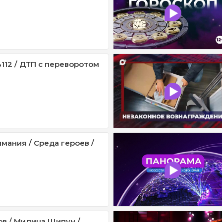
112 / ДТП с переворотом
мания / Среда героев /
ов / Милица Щипун /