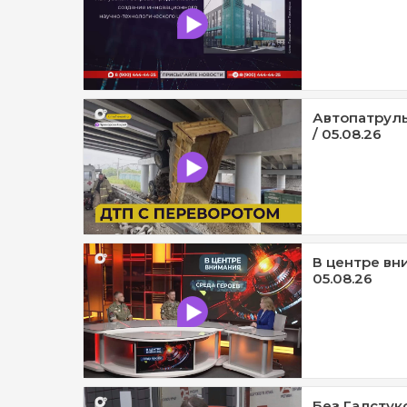
Автопатруль
/ 05.08.26
В центре вни
05.08.26
Без Галстук