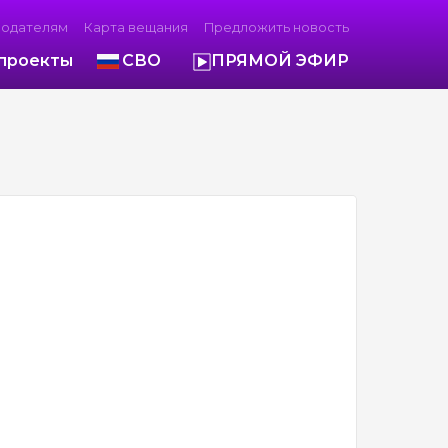
модателям
Карта вещания
Предложить новость
проекты
СВО
ПРЯМОЙ ЭФИР