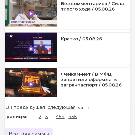
Без комментариев / Сила
тихого хода / 05.08.26
Кратко / 05.08.26
Фейкам-нет / В МФЦ
запретили оформлять
загранпаспорт / 05.08.26
предыдущая
следующая
←
→
ctrl
ctrl
Страницы:
1
2
3
...
454
455
Все программы