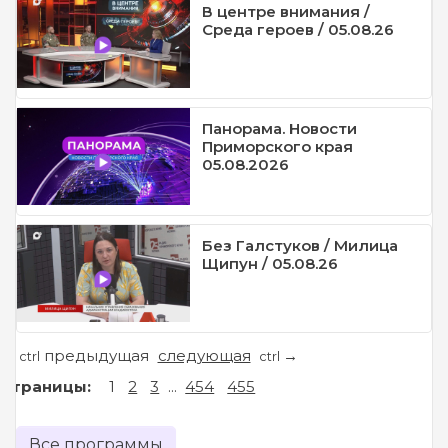
В центре внимания /
Среда героев / 05.08.26
Панорама. Новости
Приморского края
05.08.2026
Без Галстуков / Милица
Щипун / 05.08.26
предыдущая
следующая
←
→
ctrl
ctrl
Страницы:
1
2
3
...
454
455
Все программы