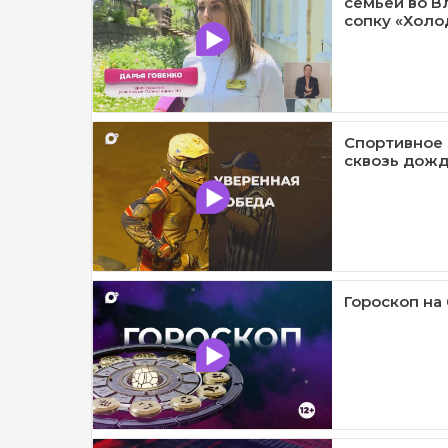
семьей во В
сопку «Холод
Спортивное 
сквозь дождь
Гороскоп на 