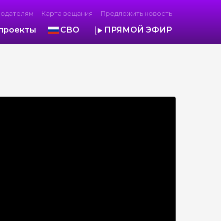
модателям
Карта вещания
Предложить новость
проекты
СВО
ПРЯМОЙ ЭФИР