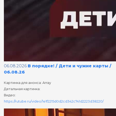
06.08.2026
В порядке! / Дети и чужие карты /
06.08.26
Картинка для анонса: Array
Детальная картинка:
Видео:
https://rutube.ru/video/1e1f2215d0d2cd342c741d2223d38220/