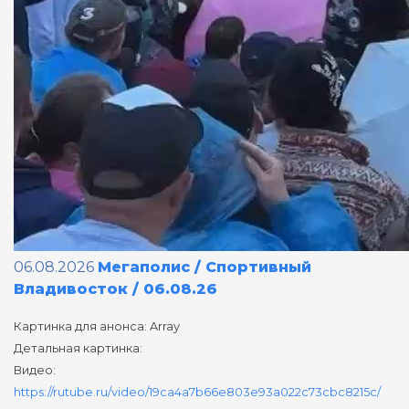
06.08.2026
Мегаполис / Спортивный
Владивосток / 06.08.26
Картинка для анонса: Array
Детальная картинка:
Видео:
https://rutube.ru/video/19ca4a7b66e803e93a022c73cbc8215c/