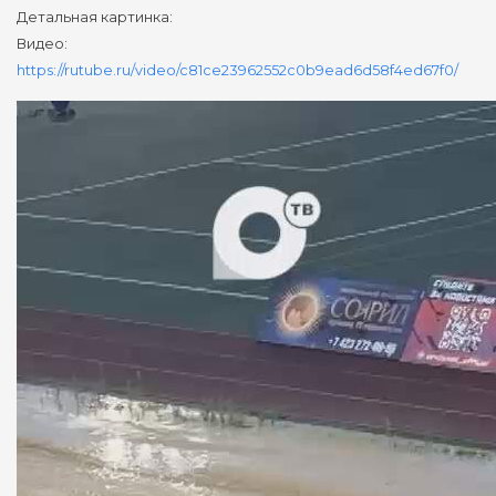
Детальная картинка:
Видео:
https://rutube.ru/video/c81ce23962552c0b9ead6d58f4ed67f0/