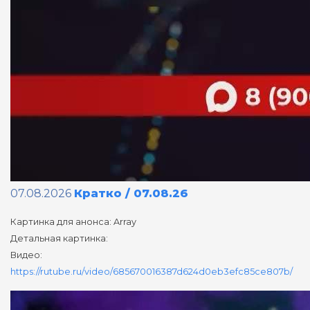
07.08.2026
Кратко / 07.08.26
Картинка для анонса: Array
Детальная картинка:
Видео:
https://rutube.ru/video/685670016387d624d0eb3efc85ce807b/