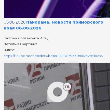
06.08.2026
Панорама. Новости Приморского
края 06.08.2026
Картинка для анонса: Array
Детальная картинка:
Видео:
https://rutube.ru/video/dcc0b29d882078393b0b162a7769106c/