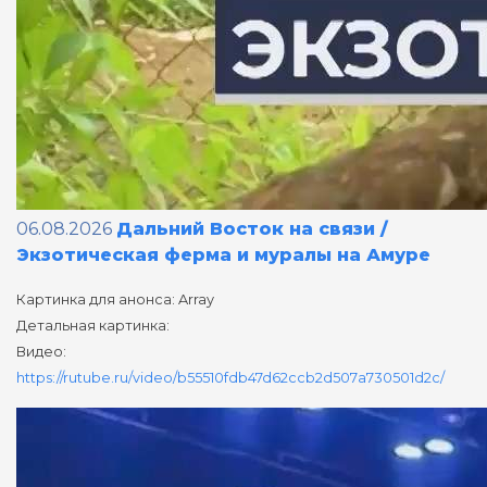
06.08.2026
Дальний Восток на связи /
Экзотическая ферма и муралы на Амуре
Картинка для анонса: Array
Детальная картинка:
Видео:
https://rutube.ru/video/b55510fdb47d62ccb2d507a730501d2c/