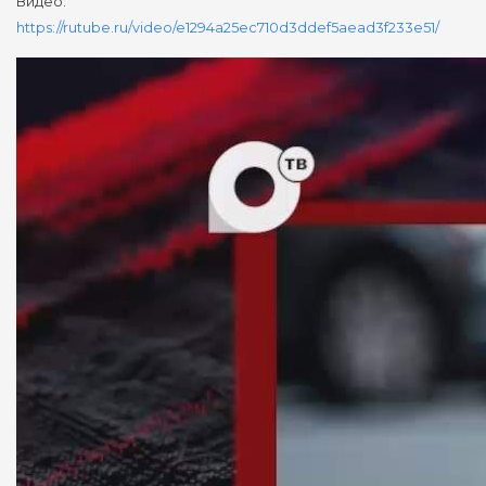
Видео:
https://rutube.ru/video/e1294a25ec710d3ddef5aead3f233e51/