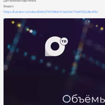
Детальная картинка:
Видео:
https://rutube.ru/video/b80275078bb7c5e21dc73d47522dbd7b/