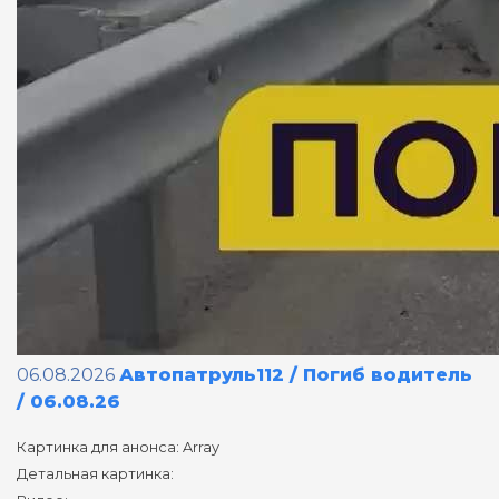
06.08.2026
Автопатруль112 / Погиб водитель
/ 06.08.26
Картинка для анонса: Array
Детальная картинка: