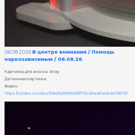
06.08.2026
В центре внимания / Помощь
наркозависимым / 06.08.26
Картинка для анонса: Array
Детальная картинка:
Видео:
https://rutube.ru/video/128d5e8198dd677dcd4ed0a0ede7d979/