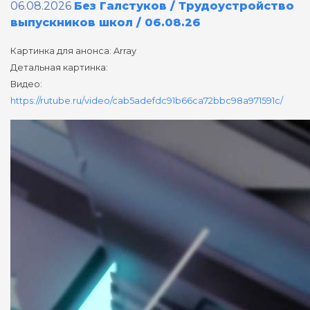
06.08.2026
Без Галстуков / Трудоустройство
выпускников школ / 06.08.26
Картинка для анонса: Array
Детальная картинка:
Видео:
https://rutube.ru/video/cab5adefdc91b66ca72bbc98a971591c/