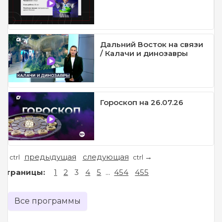
Дальний Восток на связи
/ Калачи и динозавры
Гороскоп на 26.07.26
предыдущая
следующая
←
→
ctrl
ctrl
Страницы:
1
2
3
4
5
...
454
455
Все программы