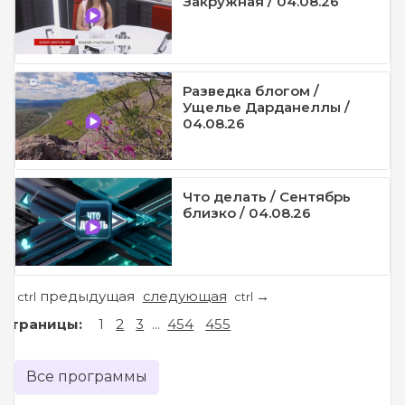
Закружная / 04.08.26
Разведка блогом /
Ущелье Дарданеллы /
04.08.26
Что делать / Сентябрь
близко / 04.08.26
предыдущая
следующая
←
→
ctrl
ctrl
Страницы:
1
2
3
...
454
455
Все программы