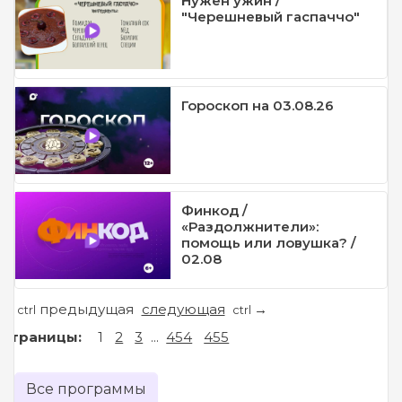
Нужен ужин /
"Черешневый гаспаччо"
Гороскоп на 03.08.26
Финкод /
«Раздолжнители»:
помощь или ловушка? /
02.08
предыдущая
следующая
←
→
ctrl
ctrl
Страницы:
1
2
3
...
454
455
Все программы