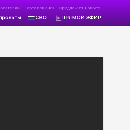
модателям
Карта вещания
Предложить новость
проекты
СВО
ПРЯМОЙ ЭФИР