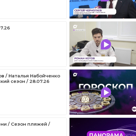
07.26
ов / Наталья Набойченко
кий сезон / 28.07.26
ни / Сезон пляжей /