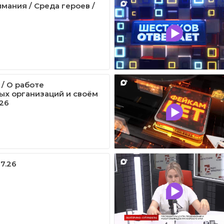
мания / Среда героев /
 / О работе
х организаций и своём
.26
07.26