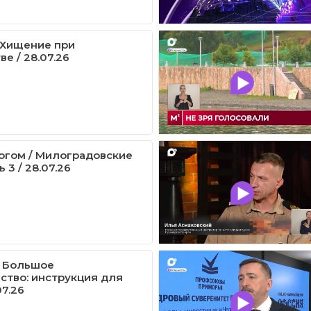
/ Хищение при
е / 28.07.26
огом / Милоградовские
 3 / 28.07.26
/ Большое
ство: инструкция для
07.26