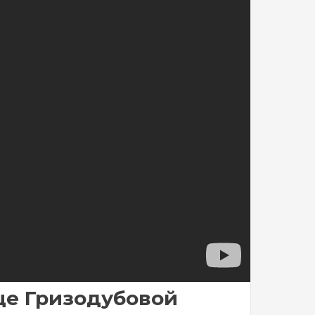
це Гризодубовой