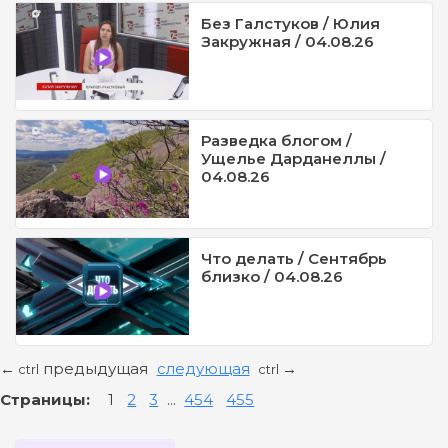
Без Галстуков / Юлия
Закружная / 04.08.26
Разведка блогом /
Ущелье Дарданеллы /
04.08.26
Что делать / Сентябрь
близко / 04.08.26
предыдущая
следующая
←
→
ctrl
ctrl
Страницы:
1
2
3
...
454
455