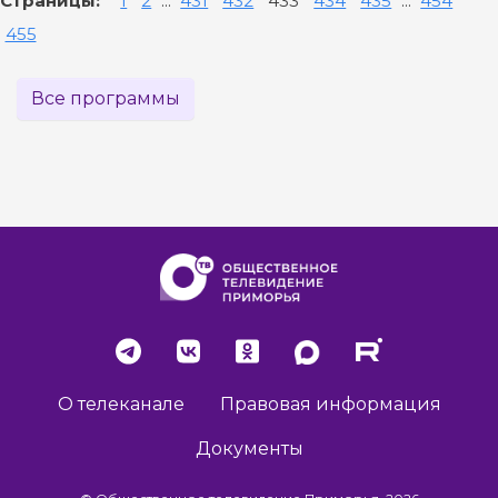
Страницы:
1
2
...
431
432
433
434
435
...
454
455
Все программы
О телеканале
Правовая информация
Документы